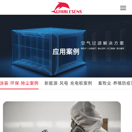
应用案例
涂装·环保·除尘案例
新能源·风电·充电桩案例
畜牧业·养殖防疫