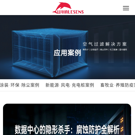
应用案例
涂装·环保·除尘案例
新能源·风电·充电桩案例
畜牧业·养殖防疫