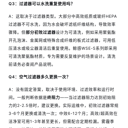
Q3：过滤器可以水洗重复使用吗？
A：这取决于过滤器类型。大部分中高效纸质或玻纤HEPA
过滤器不可水洗，因为水会破坏滤纸纤维结构，导致效率
骤降。但
部分初效过滤器
设计为可清洗，例如采用聚氨酯
开孔泡沫、金属网或特殊合成纤维的板式过滤器，可用低
压清水或吸尘器清洁后重复使用。鲸感WSE-S系列即采用
可清洗聚氨酯材质，专为需要反复维护的场景设计。清洗
前请务必查阅产品说明。
Q4：空气过滤器多久更换一次？
A：没有固定答案，取决于使用环境、过滤效率和运行时
间。一般判断依据是
终阻力
——当过滤器阻力达到初始阻
力的2-2.5倍时，建议更换。实际运维中，初效过滤器常规
3-6个月更换或清洗一次；中效6-12个月；高效/超高效在
洁净室可用1-3年甚至更长，但需配合定期检漏。雾霾季