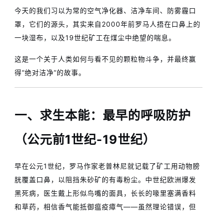
今天的我们习以为常的空气净化器、洁净车间、防雾霾口
罩，它们的源头，其实来自2000年前罗马人捂在口鼻上的
一块湿布，以及19世纪矿工在煤尘中绝望的喘息。
这是一个关于人类如何与看不见的颗粒物斗争，并最终赢
得“绝对洁净”的故事。
一、求生本能：最早的呼吸防护
（公元前1世纪-19世纪）
早在公元1世纪，罗马作家老普林尼就记载了矿工用动物膀
胱覆盖口鼻，以阻挡朱砂矿的有毒粉尘。中世纪欧洲爆发
黑死病，医生戴上形似鸟嘴的面具，长长的喙里塞满香料
和草药，相信香气能抵御瘟疫瘴气——虽然理论错误，但