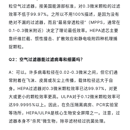
粒空气过滤器，按美国能源部标准，对0.3微米颗粒的过滤
效率不低于99.97%。之所以不用100%描述，是因为没有
绝对不漏的过滤器，而且“最易穿透粒径”（MPPS，通常在
0.1-0.3微米附近）决定了理论最低效率。HEPA滤芯主要
靠纤维拦截、惯性撞击、扩散效应和静电吸附四种机理捕
捉颗粒。
Q2：空气过滤器能过滤病毒和细菌吗？
A：可以。许多病毒粒径在0.02-0.3微米之间，但它们通
常附着在飞沫、皮屑或灰尘上传播，载体粒径远大于自
身。HEPA过滤器对0.3微米颗粒效率已达99.97%，对更
大或更小的颗粒效率更高。ULPA对于0.12微米颗粒效率可
达99.9995%以上。因此，在负压隔离病房、PCR实验室
等场所，HEPA/ULPA是核心生物安全屏障之一。注意，过
滤器本身不“杀死”微生物，除非滤材经过抗菌处理。