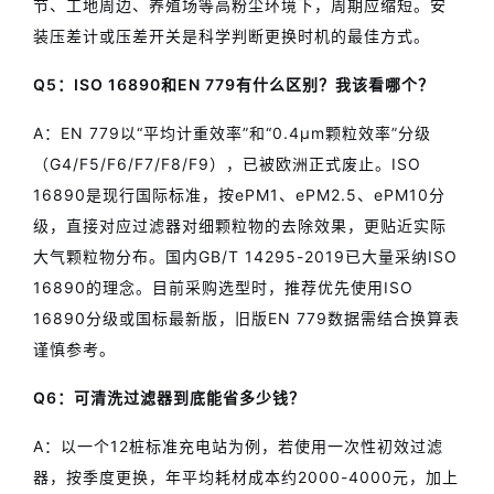
节、工地周边、养殖场等高粉尘环境下，周期应缩短。安
装压差计或压差开关是科学判断更换时机的最佳方式。
Q5：ISO 16890和EN 779有什么区别？我该看哪个？
A：EN 779以“平均计重效率”和“0.4μm颗粒效率”分级
（G4/F5/F6/F7/F8/F9），已被欧洲正式废止。ISO
16890是现行国际标准，按ePM1、ePM2.5、ePM10分
级，直接对应过滤器对细颗粒物的去除效果，更贴近实际
大气颗粒物分布。国内GB/T 14295-2019已大量采纳ISO
16890的理念。目前采购选型时，推荐优先使用ISO
16890分级或国标最新版，旧版EN 779数据需结合换算表
谨慎参考。
Q6：可清洗过滤器到底能省多少钱？
A：以一个12桩标准充电站为例，若使用一次性初效过滤
器，按季度更换，年平均耗材成本约2000-4000元，加上