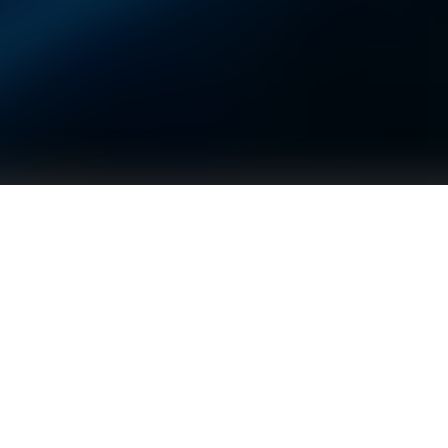
该过滤器具有95%–99%的高过滤效率，适用于空气洁净度要求
极高的环境。它能有效去除空气中的微小颗粒，保持洁净空间的
稳定运行，特别适合高等级无尘室和生物制药无菌生产区域。
广泛应用于对空气质量要求严苛的场所，如高等级无尘车
间、芯片制造车间以及生物制药的无菌生产区域。其高效过
滤性能可满足极端洁净环境的使用需求，确保生产环境的安
全与稳定。